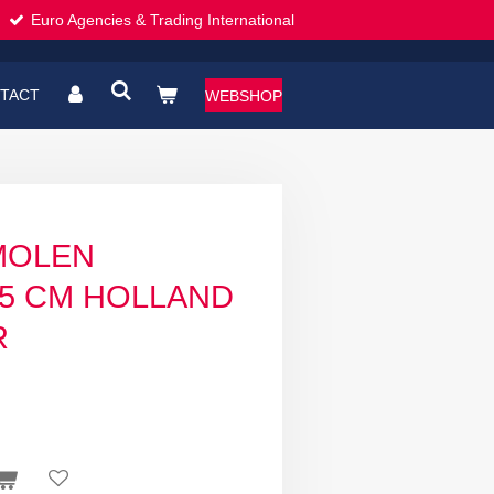
Euro Agencies & Trading International
TACT
WEBSHOP
 MOLEN
15 CM HOLLAND
R