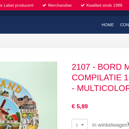
te Label producent
Merchandise
Kwaliteit sinds 1988
HOME
CON
2107 - BORD
COMPILATIE 
- MULTICOLO
€ 5,89
In winkelwagen