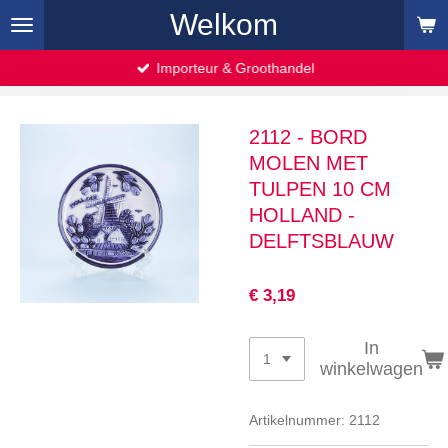
Welkom
Ga
direct
naar
Importeur & Groothandel
de
hoofdinhoud
2112 - BORD
MOLEN MET
TULPEN 10 CM
HOLLAND -
DELFTSBLAUW
€ 3,19
In
winkelwagen
Artikelnummer:
2112