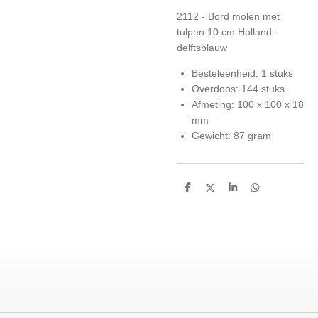
2112 - Bord molen met
tulpen 10 cm Holland -
delftsblauw
Besteleenheid: 1 stuks
Overdoos: 144 stuks
Afmeting: 100 x 100 x 18
mm
Gewicht: 87 gram
D
D
S
D
e
e
h
e
l
e
a
l
e
l
r
e
n
e
n