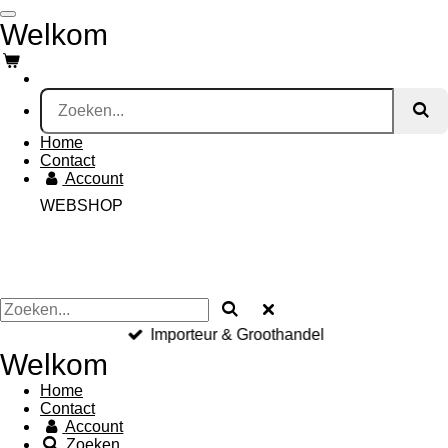
Ga
Welkom
direct
naar
de
hoofdinhoud
Home
Contact
Account
WEBSHOP
Importeur & Groothandel
Welkom
Home
Contact
Account
Zoeken