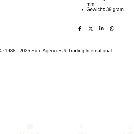
mm
Gewicht: 39 gram
D
D
S
D
e
e
h
e
l
e
a
l
e
l
r
e
n
e
n
© 1988 - 2025 Euro Agencies & Trading International
E-mailadres
Kaart
Whats