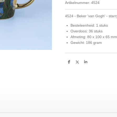
Artikelnummer:
4524
4524 - Beker 'van Gogh' - starr
Besteleenheid: 1 stuks
Overdoos: 36 stuks
Afmeting: 80 x 100 x 65 mm
Gewicht: 186 gram
D
D
S
e
e
h
l
e
a
e
l
r
n
e