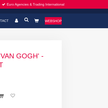
Euro Agencies & Trading International
TACT
WEBSHOP
'VAN GOGH' -
T