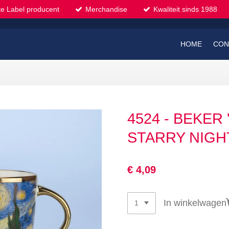
te Label producent
Merchandise
Kwaliteit sinds 1988
HOME
CON
4524 - BEKER 
STARRY NIGH
€ 4,09
In winkelwagen