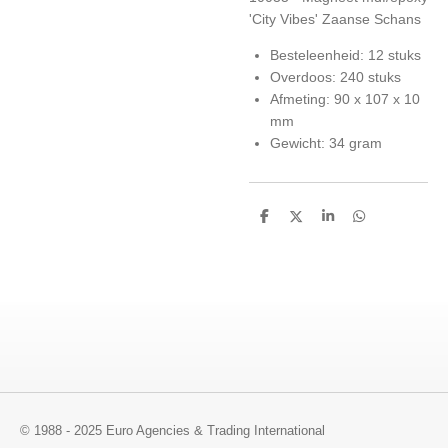
'City Vibes' Zaanse Schans
Besteleenheid: 12 stuks
Overdoos: 240 stuks
Afmeting: 90 x 107 x 10
mm
Gewicht: 34 gram
D
D
S
D
e
e
h
e
l
e
a
l
e
l
r
e
n
e
n
© 1988 - 2025 Euro Agencies & Trading International