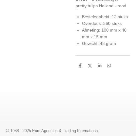
pretty tulips Holland - rood
Besteleenheid: 12 stuks
Overdoos: 360 stuks
Afmeting: 100 mm x 40
mm x 15 mm
Gewicht: 48 gram
D
D
S
D
e
e
h
e
l
e
a
l
e
l
r
e
n
e
n
© 1988 - 2025 Euro Agencies & Trading International