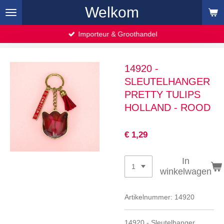
Welkom
Ga
direct
naar
Importeur & Groothandel
de
hoofdinhoud
14920 -
SLEUTELHANGER
PRETTY TULIPS
HOLLAND - ROOD
€ 1,29
In
winkelwagen
Artikelnummer:
14920
14920 - Sleutelhanger