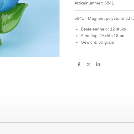
Artikelnummer:
6841
6841 - Magneet polystone 3d t
Besteleenheid: 12 stuks
Afmeting: 75x50x18mm
Gewicht: 60 gram
D
D
S
e
e
h
l
e
a
e
l
r
n
e