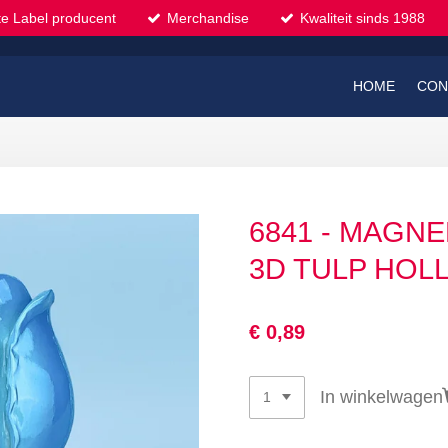
te Label producent
Merchandise
Kwaliteit sinds 1988
HOME
CON
6841 - MAGN
3D TULP HOL
€ 0,89
In winkelwagen