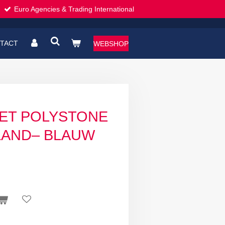
Euro Agencies & Trading International
TACT
WEBSHOP
EET POLYSTONE
LAND– BLAUW