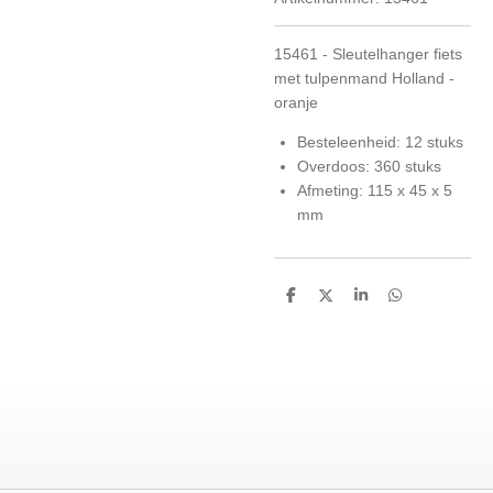
15461 - Sleutelhanger fiets
met tulpenmand Holland -
oranje
Besteleenheid: 12 stuks
Overdoos: 360 stuks
Afmeting: 115 x 45 x 5
mm
D
D
S
D
e
e
h
e
l
e
a
l
e
l
r
e
n
e
n