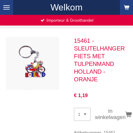
Welkom
Ga
direct
naar
Importeur & Groothandel
de
hoofdinhoud
15461 -
SLEUTELHANGER
FIETS MET
TULPENMAND
HOLLAND -
ORANJE
€ 1,19
In
winkelwagen
Artikelnummer:
15461