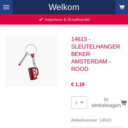
Welkom
Ga
direct
naar
Importeur & Groothandel
de
hoofdinhoud
14613 -
SLEUTELHANGER
BEKER
AMSTERDAM -
ROOD
€ 1,19
In
winkelwagen
Artikelnummer:
14613