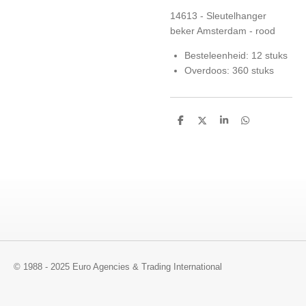
14613 - Sleutelhanger
beker Amsterdam - rood
Besteleenheid: 12 stuks
Overdoos: 360 stuks
D
D
S
D
e
e
h
e
l
e
a
l
e
l
r
e
n
e
n
© 1988 - 2025 Euro Agencies & Trading International