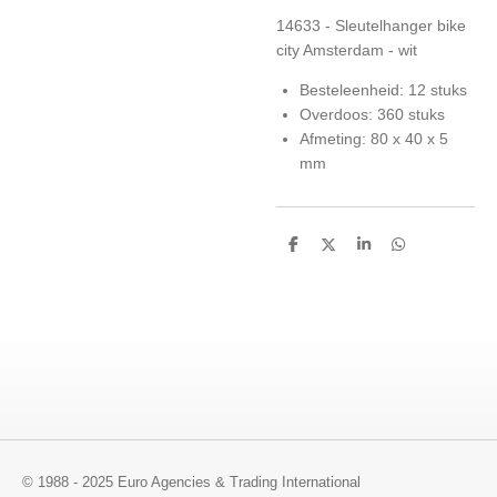
14633 - Sleutelhanger bike
city Amsterdam - wit
Besteleenheid: 12 stuks
Overdoos: 360 stuks
Afmeting: 80 x 40 x 5
mm
D
D
S
D
e
e
h
e
l
e
a
l
e
l
r
e
n
e
n
© 1988 - 2025 Euro Agencies & Trading International