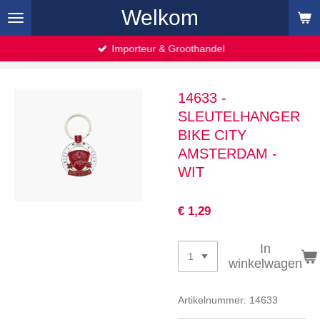
Welkom
Ga
direct
naar
Importeur & Groothandel
de
hoofdinhoud
14633 -
SLEUTELHANGER
BIKE CITY
AMSTERDAM -
WIT
€ 1,29
In
winkelwagen
Artikelnummer:
14633