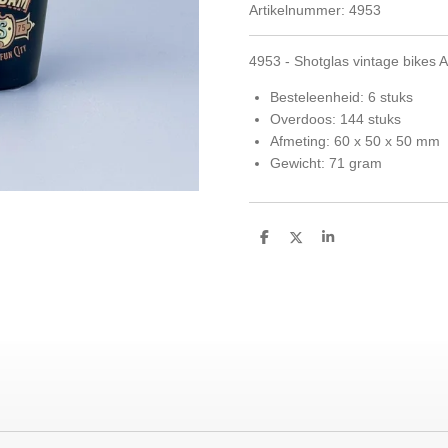
Artikelnummer:
4953
4953 - Shotglas vintage bikes
Besteleenheid: 6 stuks
Overdoos: 144 stuks
Afmeting: 60 x 50 x 50 mm
Gewicht: 71 gram
D
D
S
e
e
h
l
e
a
e
l
r
n
e