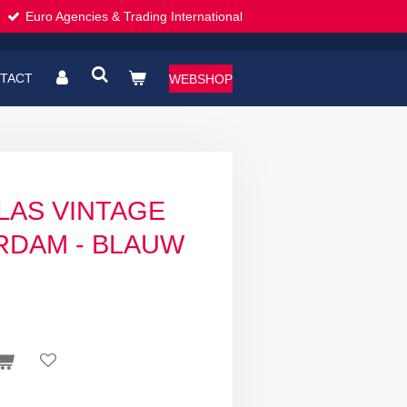
Euro Agencies & Trading International
TACT
WEBSHOP
LAS VINTAGE
RDAM - BLAUW