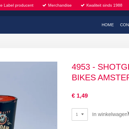
te Label producent
Merchandise
Kwaliteit sinds 1988
HOME
CON
4953 - SHOTG
BIKES AMSTE
€ 1,49
In winkelwagen