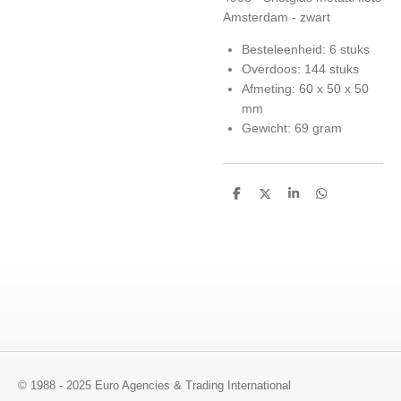
Amsterdam - zwart
Besteleenheid: 6 stuks
Overdoos: 144 stuks
Afmeting: 60 x 50 x 50
mm
Gewicht: 69 gram
D
D
S
D
e
e
h
e
l
e
a
l
e
l
r
e
n
e
n
© 1988 - 2025 Euro Agencies & Trading International