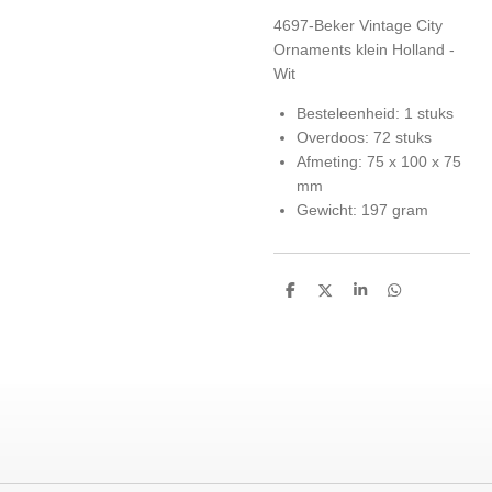
4697-Beker Vintage City
Ornaments klein Holland -
Wit
Besteleenheid: 1 stuks
Overdoos: 72 stuks
Afmeting: 75 x 100 x 75
mm
Gewicht: 197 gram
D
D
S
D
e
e
h
e
l
e
a
l
e
l
r
e
n
e
n