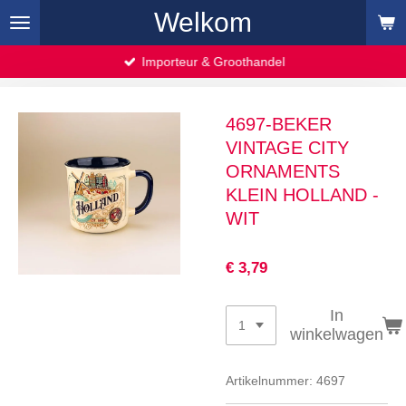
Welkom
Ga
direct
naar
Importeur & Groothandel
de
hoofdinhoud
4697-BEKER
VINTAGE CITY
ORNAMENTS
KLEIN HOLLAND -
WIT
€ 3,79
In
winkelwagen
Artikelnummer:
4697