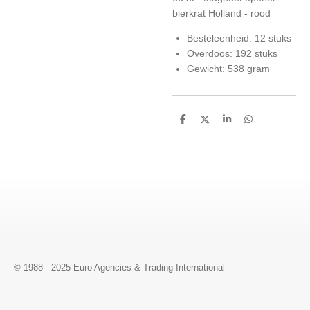
bierkrat Holland - rood
Besteleenheid: 12 stuks
Overdoos: 192 stuks
Gewicht: 538 gram
D
D
S
D
e
e
h
e
l
e
a
l
e
l
r
e
n
e
n
© 1988 - 2025 Euro Agencies & Trading International