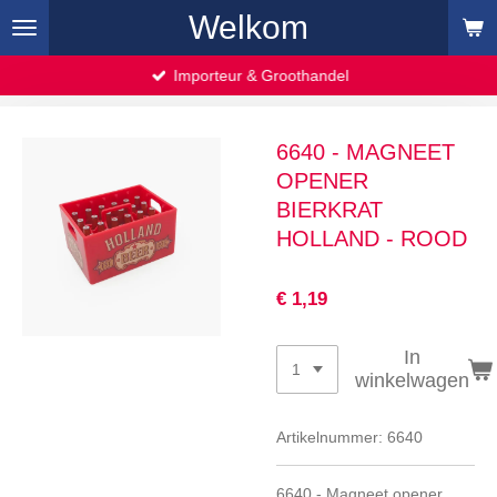
Welkom
Ga
direct
naar
Importeur & Groothandel
de
hoofdinhoud
6640 - MAGNEET
OPENER
BIERKRAT
HOLLAND - ROOD
€ 1,19
In
winkelwagen
Artikelnummer:
6640
6640 - Magneet opener