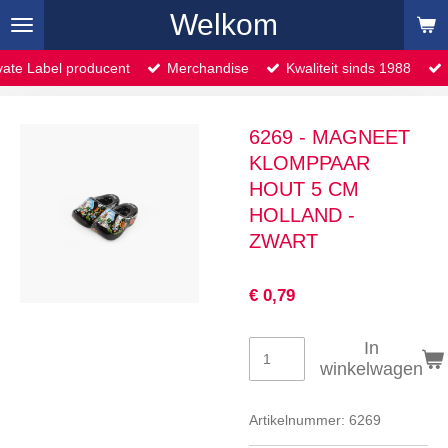
Welkom
Ga
direct
naar
vate Label producent
Merchandise
Kwaliteit sinds 1988
de
hoofdinhoud
6269 - MAGNEET
KLOMPPAAR
HOUT 5 CM
HOLLAND -
ZWART
€ 0,79
In
winkelwagen
Artikelnummer:
6269