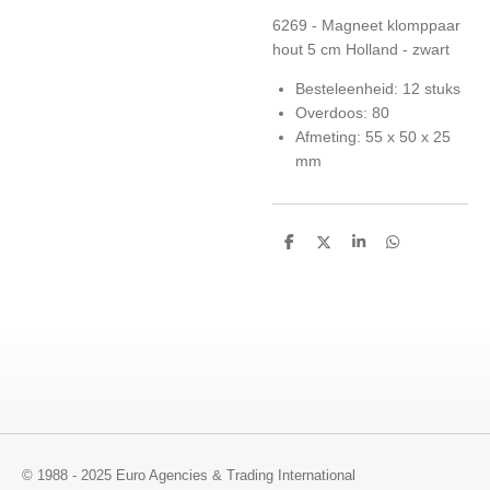
6269 - Magneet klomppaar
hout 5 cm Holland - zwart
Besteleenheid: 12 stuks
Overdoos: 80
Afmeting: 55 x 50 x 25
mm
D
D
S
D
e
e
h
e
l
e
a
l
e
l
r
e
n
e
n
© 1988 - 2025 Euro Agencies & Trading International