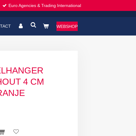
Euro Agencies & Trading International
TACT
WEBSHOP
TELHANGER
HOUT 4 CM
RANJE