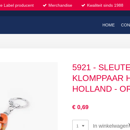
te Label producent
Merchandise
Kwaliteit sinds 1988
HOME
CON
5921 - SLEU
KLOMPPAAR 
HOLLAND - O
€ 0,69
In winkelwagen