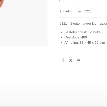
Artikelnummer:
5921
5921 - Sleutelhanger klomppaar
Besteleenheid: 12 stuks
Overdoos: 480
Afmeting: 85 x 45 x 20 mm
D
D
S
e
e
h
l
e
a
e
l
r
n
e