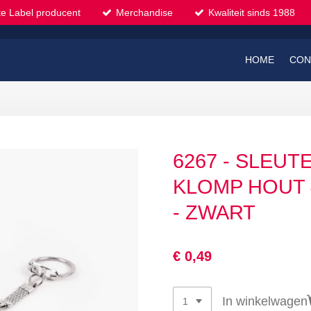
te Label producent
Merchandise
Kwaliteit sinds 1988
HOME
CON
6267 - SLEU
KLOMP HOUT 
- ZWART
€ 0,49
In winkelwagen