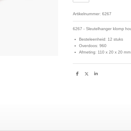
Artikelnummer:
6267
6267 - Sleutelhanger klomp hou
Besteleenheid: 12 stuks
Overdoos: 960
Afmeting: 110 x 20 x 20 mm
D
D
S
e
e
h
l
e
a
e
l
r
n
e