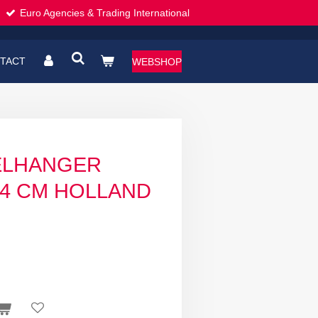
Euro Agencies & Trading International
TACT
WEBSHOP
TELHANGER
4 CM HOLLAND