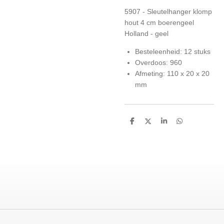
5907 - Sleutelhanger klomp
hout 4 cm boerengeel
Holland - geel
Besteleenheid: 12 stuks
Overdoos: 960
Afmeting: 110 x 20 x 20
mm
D
D
S
D
e
e
h
e
l
e
a
l
e
l
r
e
n
e
n