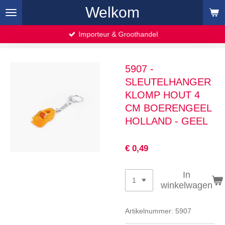
Welkom
Ga
direct
naar
Importeur & Groothandel
de
hoofdinhoud
5907 -
SLEUTELHANGER
KLOMP HOUT 4
CM BOERENGEEL
HOLLAND - GEEL
€ 0,49
In
winkelwagen
Artikelnummer:
5907