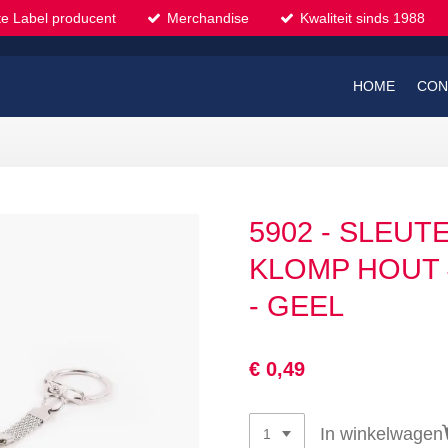
te Label producent
Merchandise
Kwaliteit sinds 1988
HOME
CON
5902 - SLEU
KLOMP HOUT 
- GEEL
€ 0,49
In winkelwagen