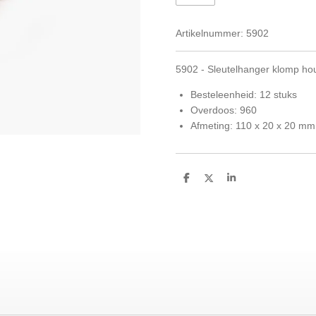
Artikelnummer:
5902
5902 - Sleutelhanger klomp hou
Besteleenheid: 12 stuks
Overdoos: 960
Afmeting: 110 x 20 x 20 mm
D
D
S
e
e
h
l
e
a
e
l
r
n
e