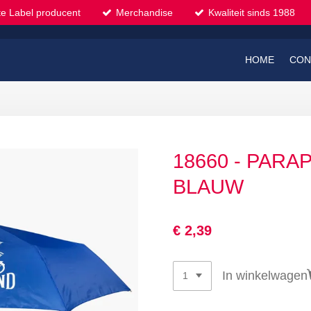
te Label producent
Merchandise
Kwaliteit sinds 1988
HOME
CON
18660 - PARA
BLAUW
€ 2,39
In winkelwagen