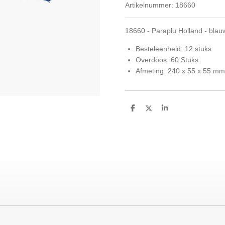
Artikelnummer:
18660
18660 - Paraplu Holland - blau
Besteleenheid: 12 stuks
Overdoos: 60 Stuks
Afmeting: 240 x 55 x 55 mm
D
D
S
e
e
h
l
e
a
e
l
r
n
e