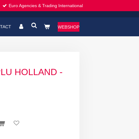
Euro Agencies & Trading International
TACT
WEBSHOP
PLU HOLLAND -