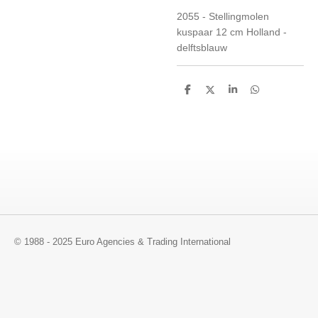
2055 - Stellingmolen
kuspaar 12 cm Holland -
delftsblauw
D
D
S
D
e
e
h
e
l
e
a
l
e
l
r
e
n
e
n
© 1988 - 2025 Euro Agencies & Trading International