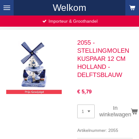
Welkom
Ga
direct
naar
Importeur & Groothandel
de
hoofdinhoud
2055 -
STELLINGMOLEN
KUSPAAR 12 CM
HOLLAND -
DELFTSBLAUW
€ 5,79
In
winkelwagen
Artikelnummer:
2055