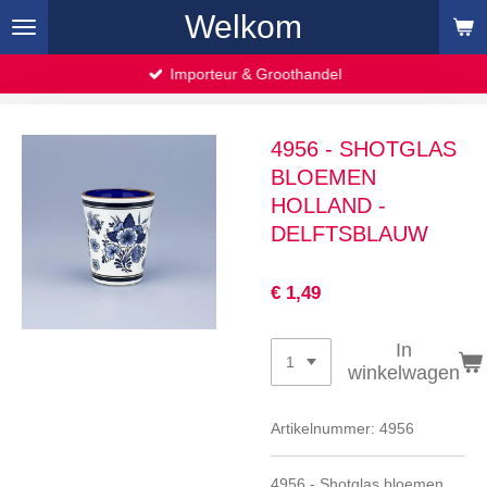
Welkom
Ga
direct
naar
Importeur & Groothandel
de
hoofdinhoud
4956 - SHOTGLAS
BLOEMEN
HOLLAND -
DELFTSBLAUW
€ 1,49
In
winkelwagen
Artikelnummer:
4956
4956 - Shotglas bloemen