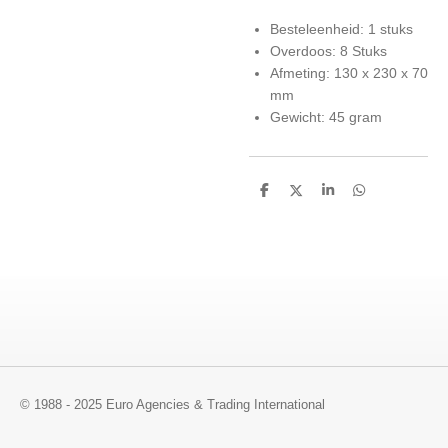
Besteleenheid: 1 stuks
Overdoos: 8 Stuks
Afmeting: 130 x 230 x 70
mm
Gewicht: 45 gram
D
D
S
D
e
e
h
e
l
e
a
l
e
l
r
e
n
e
n
© 1988 - 2025 Euro Agencies & Trading International