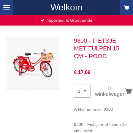
Welkom
Ga
direct
naar
Importeur & Groothandel
de
hoofdinhoud
9300 - FIETSJE
MET TULPEN 15
CM - ROOD
€ 17,69
In
winkelwagen
Artikelnummer:
9300
9300 - Fietsje met tulpen 15
cm - rood