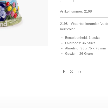
Artikelnummer:
2198
2198 - Waterbol keramiek 'zuid
multicolor
Besteleenheid: 1 stuks
Overdoos: 36 Stuks
Afmeting: 95 x 75 x 75 mm
Gewicht: 26 Gram
D
D
S
e
e
h
l
e
a
e
l
r
n
e