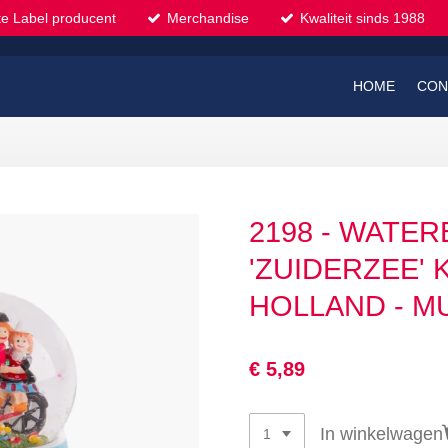
te Label producent
Merchandise
Kwaliteit sinds 1988
HOME
CON
2198 - WATE
'ZUIDERZEE' 
HOLLAND - M
€ 5,89
In winkelwagen