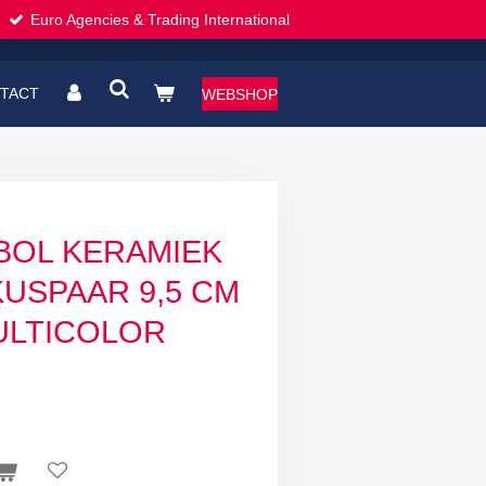
Euro Agencies & Trading International
TACT
WEBSHOP
RBOL KERAMIEK
KUSPAAR 9,5 CM
ULTICOLOR