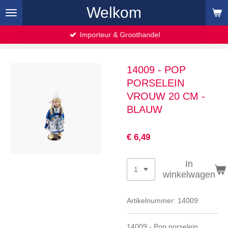
Welkom
Ga
direct
naar
Importeur & Groothandel
de
hoofdinhoud
14009 - POP
PORSELEIN
VROUW 20 CM -
BLAUW
€ 6,49
In
winkelwagen
Artikelnummer:
14009
14009 - Pop porselein