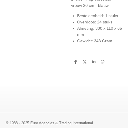
vrouw 20 cm - blauw
Besteleenheid: 1 stuks
Overdoos: 24 stuks
Afmeting: 300 x 110 x 65
mm
Gewicht: 343 Gram
D
D
S
D
e
e
h
e
l
e
a
l
e
l
r
e
n
e
n
© 1988 - 2025 Euro Agencies & Trading International