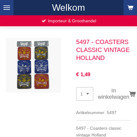
Welkom
Ga
direct
naar
Importeur & Groothandel
de
hoofdinhoud
5497 - COASTERS
CLASSIC VINTAGE
HOLLAND
€ 1,49
In
winkelwagen
Artikelnummer:
5497
5497 - Coasters classic
vintage Holland