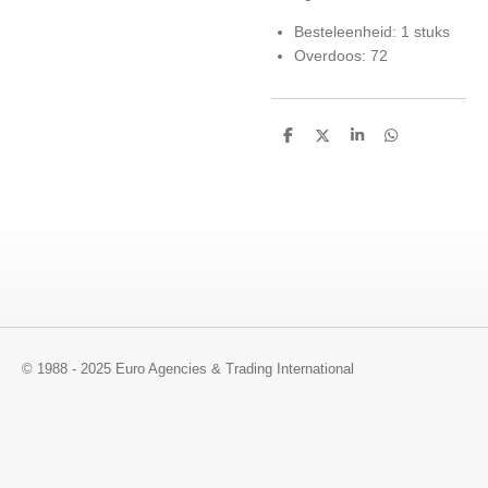
Besteleenheid: 1 stuks
Overdoos: 72
D
D
S
D
e
e
h
e
l
e
a
l
e
l
r
e
n
e
n
© 1988 - 2025 Euro Agencies & Trading International