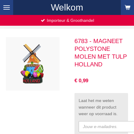
Welkom
Ga
direct
naar
Importeur & Groothandel
de
hoofdinhoud
6783 - MAGNEET
POLYSTONE
MOLEN MET TULP
HOLLAND
€ 0,99
Laat het me weten
wanneer dit product
weer op voorraad is.