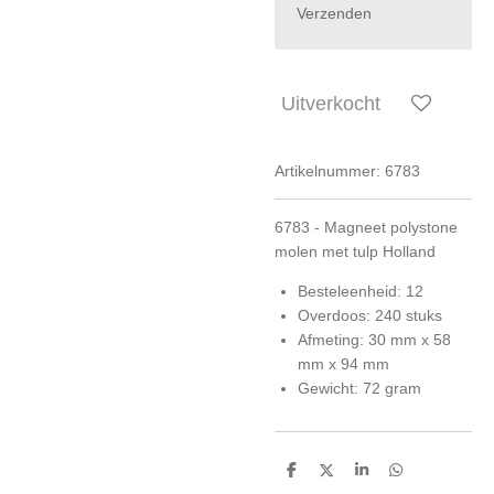
Verzenden
Uitverkocht
Artikelnummer:
6783
6783 - Magneet polystone
molen met tulp Holland
Besteleenheid: 12
Overdoos: 240 stuks
Afmeting: 30 mm x 58
mm x 94 mm
Gewicht: 72 gram
D
D
S
D
e
e
h
e