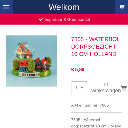
Welkom
Ga
direct
naar
Importeur & Groothandel
de
hoofdinhoud
7805 - WATERBOL
DORPSGEZICHT
10 CM HOLLAND
€ 5,89
In
winkelwagen
Artikelnummer:
7805
7805 - Waterbol
dorpsgezicht 10 cm Holland