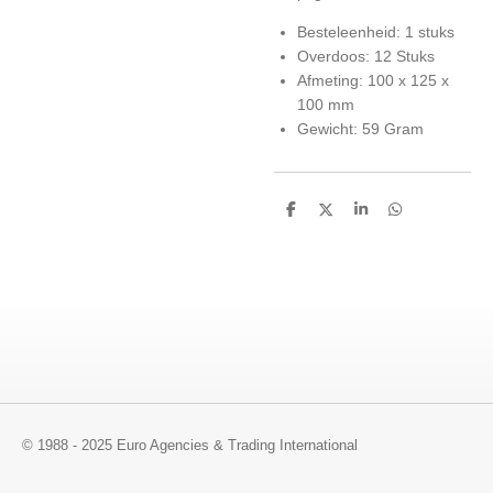
Besteleenheid: 1 stuks
Overdoos: 12 Stuks
Afmeting: 100 x 125 x
100 mm
Gewicht: 59 Gram
D
D
S
D
e
e
h
e
l
e
a
l
e
l
r
e
n
e
n
© 1988 - 2025 Euro Agencies & Trading International