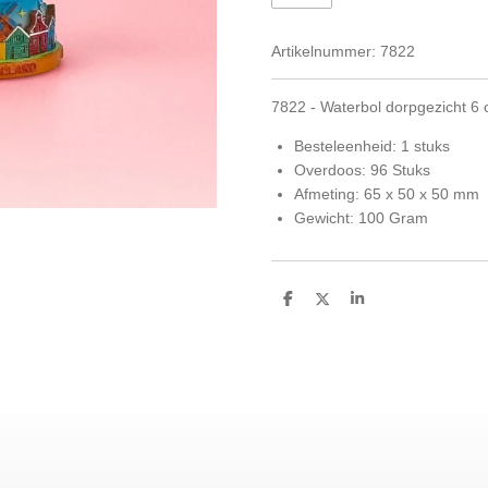
Artikelnummer:
7822
7822 - Waterbol dorpgezicht 6 
Besteleenheid: 1 stuks
Overdoos: 96 Stuks
Afmeting: 65 x 50 x 50 mm
Gewicht: 100 Gram
D
D
S
e
e
h
l
e
a
e
l
r
n
e