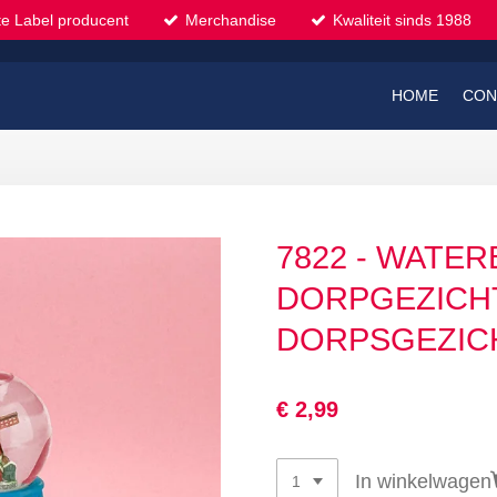
te Label producent
Merchandise
Kwaliteit sinds 1988
HOME
CON
7822 - WATER
DORPGEZICHT
DORPSGEZIC
€ 2,99
In winkelwagen