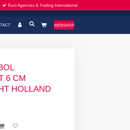
Euro Agencies & Trading International
TACT
WEBSHOP
BOL
 6 CM
HT HOLLAND