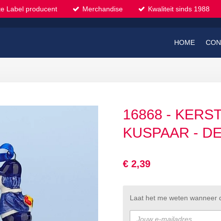
te Label producent
Merchandise
Kwaliteit sinds 1988
HOME
CON
16868 - KER
KUSPAAR - D
€ 2,39
Laat het me weten wanneer di