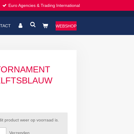
Euro Agencies & Trading International
TACT
WEBSHOP
STORNAMENT
ELFTSBLAUW
t product weer op voorraad is.
Verzenden