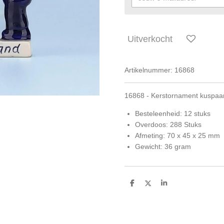
Uitverkocht
Artikelnummer:
16868
16868 - Kerstornament kuspaar
Besteleenheid: 12 stuks
Overdoos: 288 Stuks
Afmeting: 70 x 45 x 25 mm
Gewicht: 36 gram
D
D
S
e
e
h
l
e
a
e
l
r
n
e