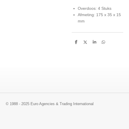
Overdoos: 4 Stuks
Afmeting: 175 x 35 x 15
mm
D
D
S
D
e
e
h
e
l
e
a
l
e
l
r
e
n
e
n
© 1988 - 2025 Euro Agencies & Trading International