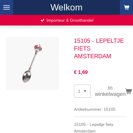
Welkom
Ga
direct
naar
Importeur & Groothandel
de
hoofdinhoud
15105 - LEPELTJE
FIETS
AMSTERDAM
€ 1,69
In
winkelwagen
Artikelnummer:
15105
15105 - Lepeltje fiets
Amsterdam