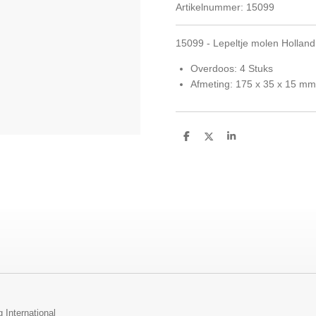
Artikelnummer:
15099
15099 - Lepeltje molen Holland
Overdoos: 4 Stuks
Afmeting: 175 x 35 x 15 mm
D
D
S
e
e
h
l
e
a
e
l
r
n
e
 International