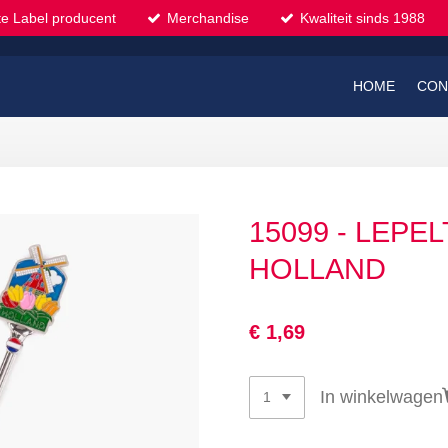
te Label producent
Merchandise
Kwaliteit sinds 1988
HOME
CON
15099 - LEPE
HOLLAND
€ 1,69
In winkelwagen