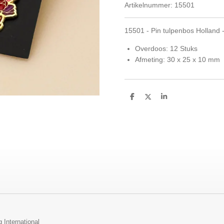
Artikelnummer:
15501
15501 - Pin tulpenbos Holland 
Overdoos: 12 Stuks
Afmeting: 30 x 25 x 10 mm
D
D
S
e
e
h
l
e
a
e
l
r
n
e
 International