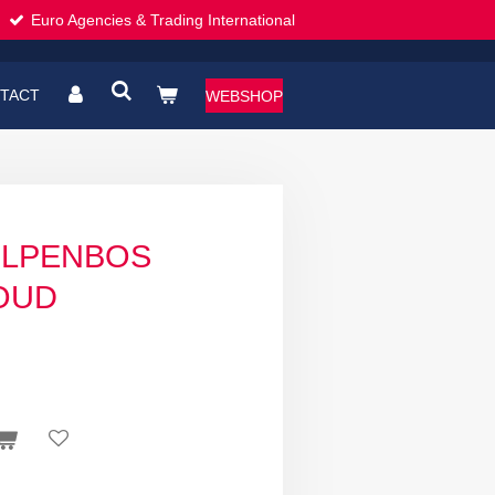
Euro Agencies & Trading International
TACT
WEBSHOP
TULPENBOS
OUD