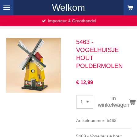
Welkom
Ga
direct
naar
Importeur & Groothandel
de
hoofdinhoud
5463 -
VOGELHUISJE
HOUT
POLDERMOLEN
€ 12,99
In
winkelwagen
Artikelnummer:
5463
5463 - Vogelhuisje hout