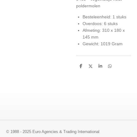
poldermolen
Besteleenheid: 1 stuks
Overdoos: 6 stuks
Afmeting: 310 x 180 x
145 mm
Gewicht: 1019 Gram
D
D
S
D
e
e
h
e
l
e
a
l
e
l
r
e
n
e
n
© 1988 - 2025 Euro Agencies & Trading International