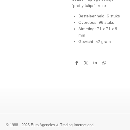
'pretty tulips'- roze
Besteleenheid: 6 stuks
Overdoos: 96 stuks
Afmeting: 71 x 71 x 9
mm
Gewicht: 52 gram
D
D
S
D
e
e
h
e
l
e
a
l
e
l
r
e
n
e
n
© 1988 - 2025 Euro Agencies & Trading International