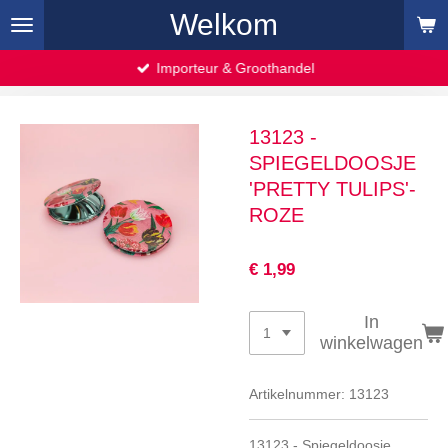
Welkom
Ga
direct
naar
Importeur & Groothandel
de
hoofdinhoud
13123 -
SPIEGELDOOSJE
'PRETTY TULIPS'-
ROZE
€ 1,99
In
winkelwagen
Artikelnummer:
13123
13123 - Spiegeldoosje