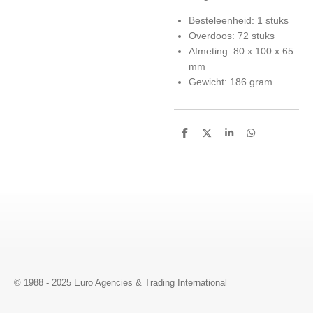
Besteleenheid: 1 stuks
Overdoos: 72 stuks
Afmeting: 80 x 100 x 65
mm
Gewicht: 186 gram
D
D
S
D
e
e
h
e
l
e
a
l
e
l
r
e
n
e
n
© 1988 - 2025 Euro Agencies & Trading International