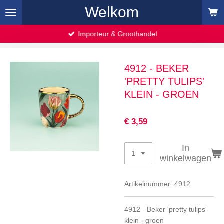
Welkom
Ga
direct
naar
Importeur & Groothandel
de
hoofdinhoud
4912 - BEKER
'PRETTY TULIPS'
KLEIN - GROEN
€ 3,59
In
winkelwagen
Artikelnummer:
4912
4912 - Beker 'pretty tulips'
klein - groen